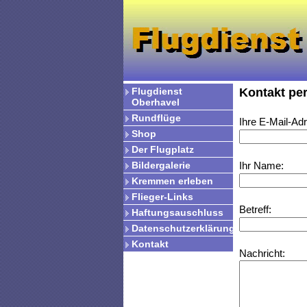
Flugdienst
Kontakt per
Oberhavel
Rundflüge
Ihre E-Mail-Ad
Shop
Der Flugplatz
Bildergalerie
Ihr Name:
Kremmen erleben
Flieger-Links
Betreff:
Haftungsauschluss
Datenschutzerklärung
Kontakt
Nachricht: